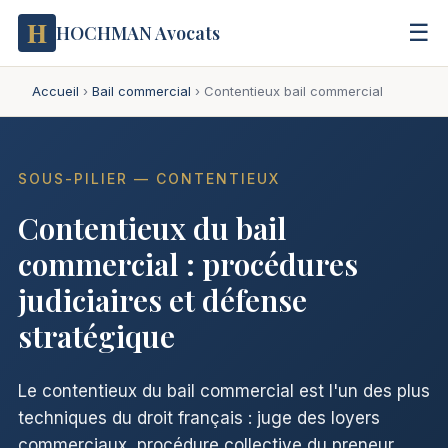
H
☰
HOCHMAN Avocats
Accueil
›
Bail commercial
›
Contentieux bail commercial
SOUS-PILIER — CONTENTIEUX
Contentieux du bail
commercial : procédures
judiciaires et défense
stratégique
Le contentieux du bail commercial est l'un des plus
techniques du droit français : juge des loyers
commerciaux, procédure collective du preneur,