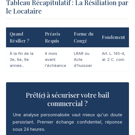
Tableau Récapitulatif : La Résiliation par
le Locataire
Quand
Préavis
Forme du
Fondement
Résilier ?
Requis
Congé
À la fin de la
6 mois
LRAR ou
Art. L. 145-4,
3e, 6e, 9e
avant
Acte
al. 2 C. com.
année...
l'échéance
d'huissier
Prêt(e) à sécuriser votre bail
commercial ?
Une analyse personnalisée vaut mieux qu'un doute
persistant. Premier échange confidentiel, réponse
sous 24 heures.