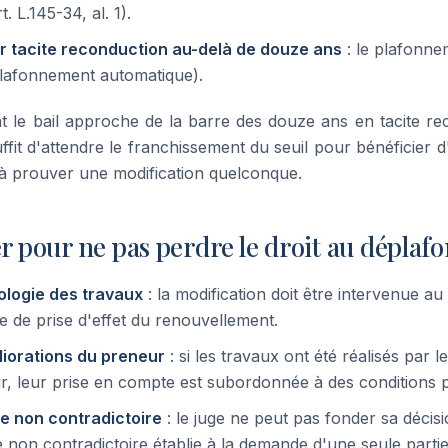
. L.145-34, al. 1).
ar tacite reconduction au-delà de douze ans
: le plafonne
plafonnement automatique).
nt le bail approche de la barre des douze ans en tacite re
 suffit d'attendre le franchissement du seuil pour bénéficie
r à prouver une modification quelconque.
er pour ne pas perdre le droit au dépla
logie des travaux
: la modification doit être intervenue au
ate de prise d'effet du renouvellement.
iorations du preneur
: si les travaux ont été réalisés par 
ur, leur prise en compte est subordonnée à des conditions p
e non contradictoire
: le juge ne peut pas fonder sa décis
 non contradictoire établie à la demande d'une seule partie