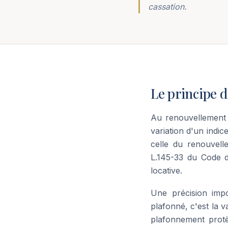
cassation.
Le principe 
Au renouvellement d
variation d'un indic
celle du renouvelle
L.145-33 du Code d
locative.
Une précision impo
plafonné, c'est la v
plafonnement prot