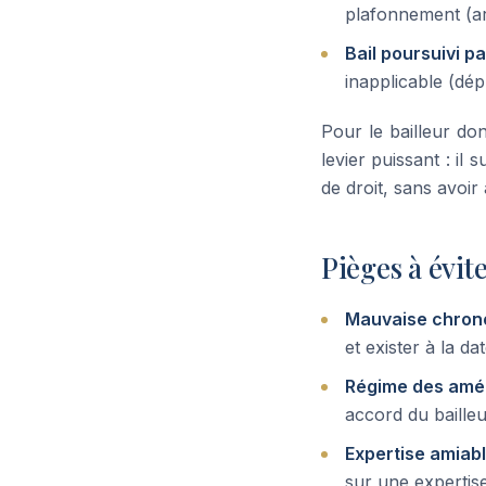
plafonnement (art
Bail poursuivi p
inapplicable (dé
Pour le bailleur do
levier puissant : il
de droit, sans avoi
Pièges à évit
Mauvaise chrono
et exister à la d
Régime des amél
accord du baille
Expertise amiabl
sur une expertise