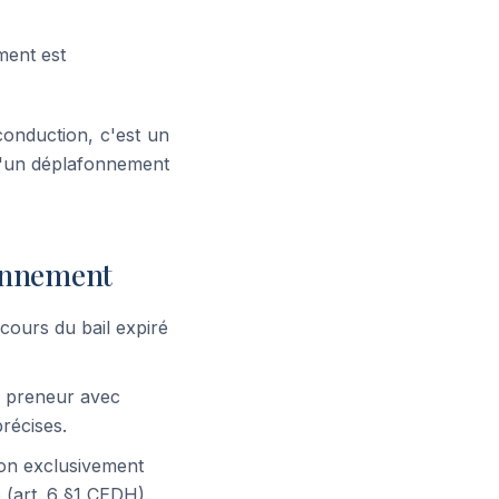
ment est
conduction, c'est un
r d'un déplafonnement
fonnement
 cours du bail expiré
le preneur avec
récises.
ion exclusivement
 (art. 6 §1 CEDH).