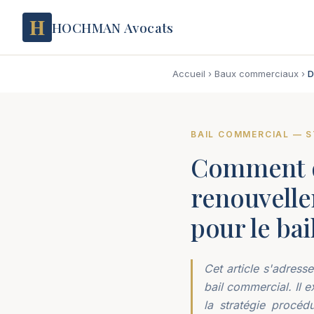
H
HOCHMAN Avocats
Accueil
›
Baux commerciaux
›
D
BAIL COMMERCIAL — S
Comment dé
renouvelle
pour le bai
Cet article s'adress
bail commercial. Il e
la stratégie procéd