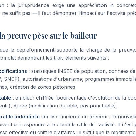
ion : la jurisprudence exige une appréciation in concret
 ne suffit pas — il faut démontrer l'impact sur l'activité pr
la preuve pèse sur le bailleur
oque le déplafonnement supporte la charge de la preuve. 
complet démontrant les trois éléments suivants :
odifications
: statistiques INSEE de population, données de
, SNCF), autorisations d'urbanisme, programmes immobilie
nes, création de zones piétonnes.
table
: ampleur chiffrée (pourcentage d'évolution de la po
ts), durée (modification durable, pas ponctuelle).
rable potentielle
sur le commerce du preneur : la nouvelle 
vent correspondre à la clientèle cible de l'activité. Il n'est
 effective du chiffre d'affaires : il suffit que la modificati