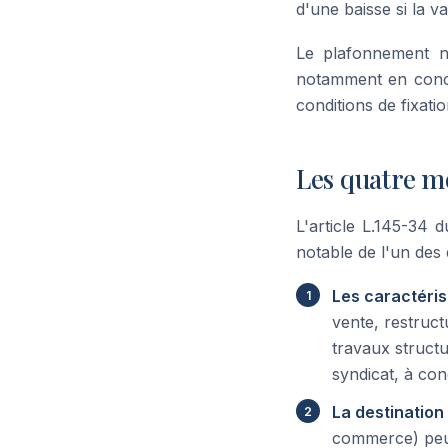
d'une baisse si la va
Le plafonnement n'
notamment en concl
conditions de fixati
Les quatre mo
L'article L.145-34
notable de l'un des 
Les caractéris
vente, restruct
travaux structu
syndicat, à con
La destination
commerce) peut