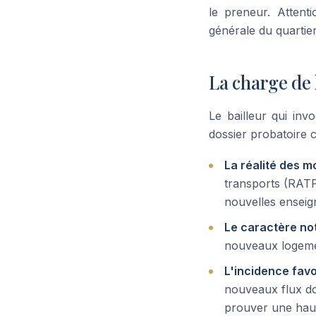
le preneur. Attent
générale du quartier
La charge de 
Le bailleur qui inv
dossier probatoire 
La réalité des m
transports (RATP
nouvelles enseig
Le caractère no
nouveaux logemen
L'incidence favo
nouveaux flux doi
prouver une hausse