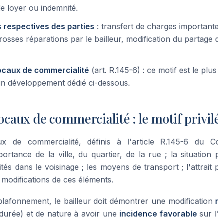
e loyer ou indemnité.
s respectives des parties
: transfert de charges important
osses réparations par le bailleur, modification du partage
locaux de commercialité
(art. R.145-6) : ce motif est le plus 
 d'un développement dédié ci-dessous.
locaux de commercialité : le motif privil
ux de commercialité, définis à l'article R.145-6 du
rtance de la ville, du quartier, de la rue ; la situation 
ités dans le voisinage ; les moyens de transport ; l'attrait 
es modifications de ces éléments.
éplafonnement, le bailleur doit démontrer une modification
 durée) et de nature à avoir une
incidence favorable
sur l