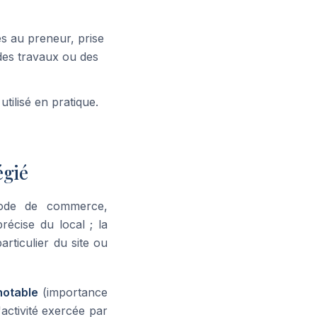
es au preneur, prise
 des travaux ou des
utilisé en pratique.
égié
 Code de commerce,
précise du local ; la
particulier du site ou
notable
(importance
'activité exercée par