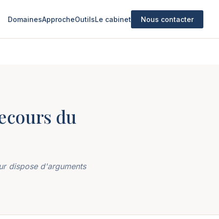
Domaines
Approche
Outils
Le cabinet
Nous contacter
recours du
eur dispose d'arguments