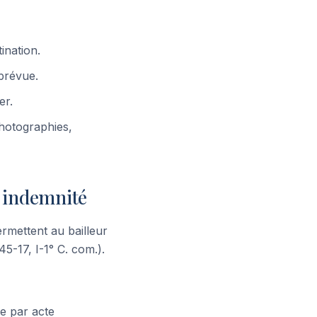
ination.
 prévue.
er.
photographies,
s indemnité
rmettent au bailleur
45-17, I-1° C. com.).
ée par acte