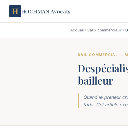
H
HOCHMAN Avocats
Accueil
›
Baux commerciaux
›
D
BAIL COMMERCIAL —
Despéciali
bailleur
Quand le preneur cha
forts. Cet article ex