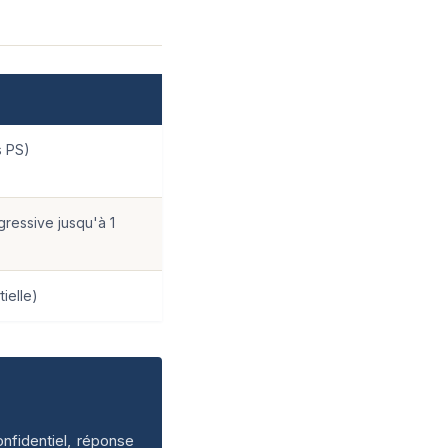
s PS)
gressive jusqu'à 1
tielle)
nfidentiel, réponse