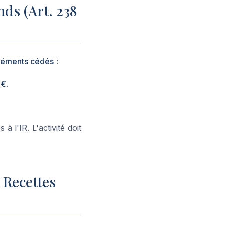
nds (Art. 238
éléments cédés
:
 €
.
à l'IR. L'activité doit
 Recettes