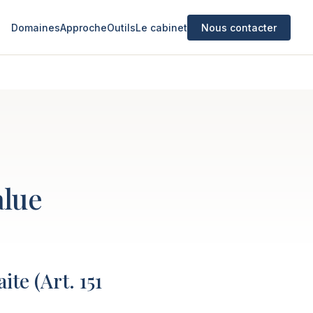
Domaines
Approche
Outils
Le cabinet
Nous contacter
alue
ite (Art. 151