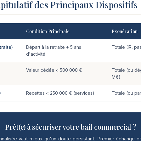
pitulatif des Principaux Dispositifs
Condition Principale
Exonération
traite)
Départ à la retraite + 5 ans
Totale (IR, pa
d'activité
Valeur cédée < 500 000 €
Totale (ou dé
M€)
)
Recettes < 250 000 € (services)
Totale (ou par
Prêt(e) à sécuriser votre bail commercial ?
nalisée vaut mieux qu'un doute persistant. Premier échange co