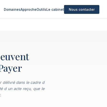
Domaines
Approche
Outils
Le cabinet
Nous contacter
peuvent
Payer
 délivré dans le cadre d
ité d un acte reçu, que le
.