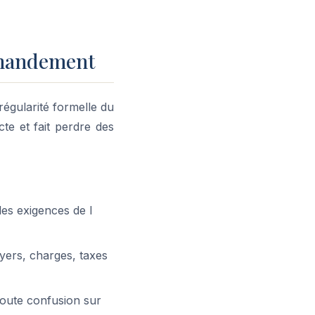
ommandement
 régularité formelle du
cte et fait perdre des
les exigences de l
yers, charges, taxes
 toute confusion sur