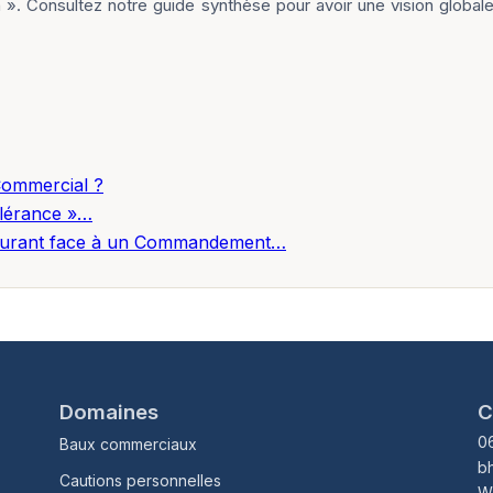
ion ». Consultez notre guide synthèse pour avoir une vision globa
Commercial ?
olérance »…
staurant face à un Commandement…
Domaines
C
0
Baux commerciaux
b
Cautions personnelles
W