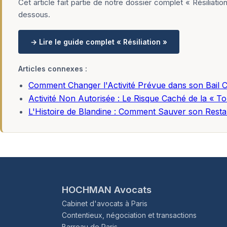
Cet article fait partie de notre dossier complet « Résiliat
dessous.
→ Lire le guide complet « Résiliation »
Articles connexes :
Comment Changer l'Activité Prévue dans son Bail 
Activité Non Autorisée : Le Risque Caché de la « T
L'Histoire de Blandine : Comment Sauver son Re
HOCHMAN Avocats
Cabinet d'avocats à Paris
Contentieux, négociation et transactions
Barreau de Paris