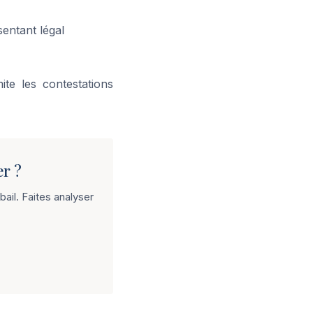
sentant légal
te les contestations
r ?
ail. Faites analyser