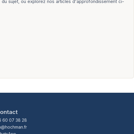
le du sujet, ou explorez nos articles d'approfondissement ci-
ontact
6 60 07 38 28
h@hochman.fr
hatsApp