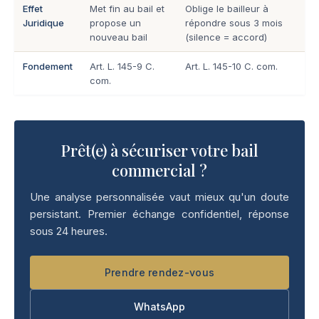
Effet
Met fin au bail et
Oblige le bailleur à
Juridique
propose un
répondre sous 3 mois
nouveau bail
(silence = accord)
Fondement
Art. L. 145-9 C.
Art. L. 145-10 C. com.
com.
Prêt(e) à sécuriser votre bail
commercial ?
Une analyse personnalisée vaut mieux qu'un doute
persistant. Premier échange confidentiel, réponse
sous 24 heures.
Prendre rendez-vous
WhatsApp